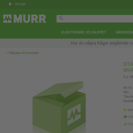
Sverige
ELEKTRONIK I ELSKÅPET
GRÄNSSN
Har du några frågor angående v
‹
Tillbaka till översikt
STA
MV
2 p.
Art.Nr.
Vikt:
Tillve
Modell
Kon
Stä
Pro