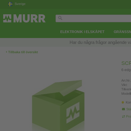
Sverige
ELEKTRONIK I ELSKÅPET
GRÄNSSN
Har du några frågor angående v
‹
Tillbaka till översikt
SC
6-edg
Art.Nr.
Vikt:
Tillve
Modell
Kon
Stä
Pro