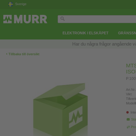
Sverige
ELEKTRONIK I ELSKÅPET
GRÄNSSN
Har du några frågor angående v
‹
Tillbaka till översikt
MT
IS
P:100
Art.Nr.
Vikt:
Tillve
Modell
Inte
Stä
Pro