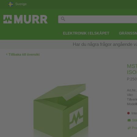
Sverige
ELEKTRONIK I ELSKÅPET
GRÄNSSN
Har du några frågor angående v
‹
Tillbaka till översikt
MS
IS
P:250
Art.Nr.
Vikt:
Tillve
Modell
Inte
Stä
Pro