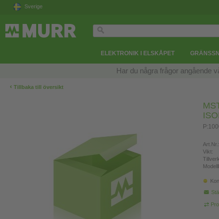
Sverige
ELEKTRONIK I ELSKÅPET
GRÄNSSN
Har du några frågor angående v
‹
Tillbaka till översikt
MS
IS
P:100
Art.Nr.
Vikt:
Tillve
Modell
Kon
Stä
Pro