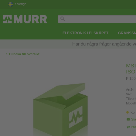
Sverige
ELEKTRONIK I ELSKÅPET
GRÄNSSN
Har du några frågor angående v
‹
Tillbaka till översikt
MS
IS
P:15
Art.Nr.
Vikt:
Tillve
Modell
Kon
Stä
Pro