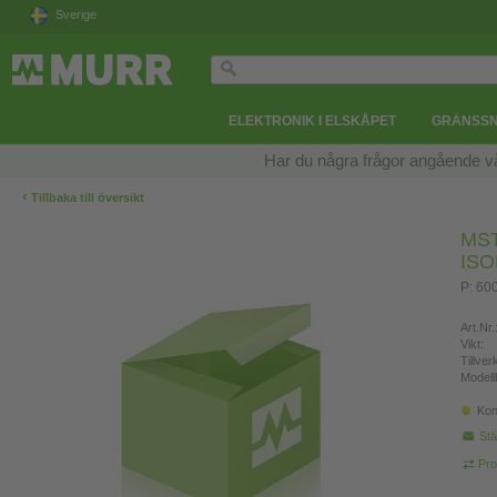
Sverige
ELEKTRONIK I ELSKÅPET
GRÄNSSN
Har du några frågor angående v
‹
Tillbaka till översikt
MS
IS
P: 60
Art.Nr.
Vikt:
Tillve
Modell
Kon
Stä
Pro