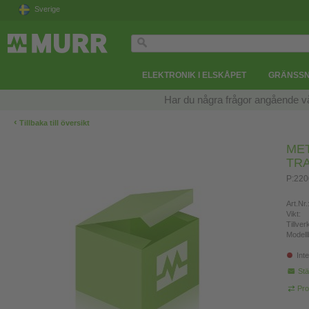
Sverige
ELEKTRONIK I ELSKÅPET
GRÄNSSN
Har du några frågor angående v
‹
Tillbaka till översikt
MET
TR
P:220
Art.Nr.
Vikt:
Tillve
Modell
Inte
Stä
Pro