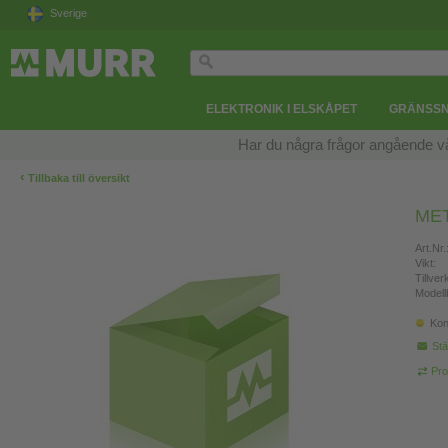
Sverige
ELEKTRONIK I ELSKÅPET
GRÄNSSN
Har du några frågor angående v
‹
Tillbaka till översikt
MET
Art.Nr.
Vikt:
Tillve
Modell
Kon
Stä
Pro