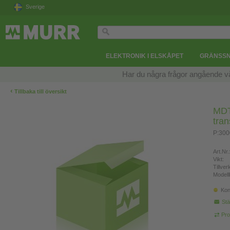
Sverige
ELEKTRONIK I ELSKÅPET
GRÄNSSN
Har du några frågor angående v
‹
Tillbaka till översikt
MDT 
tra
P:300
Art.Nr.
Vikt:
Tillve
Modell
Kon
Stä
Pro