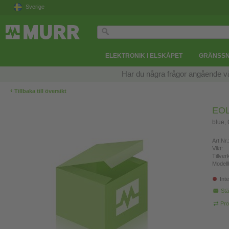
Sverige
ELEKTRONIK I ELSKÅPET
GRÄNSSN
Har du några frågor angående v
‹
Tillbaka till översikt
EOL
blue,
Art.Nr.
Vikt:
Tillve
Modell
Inte
Stä
Pro