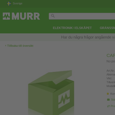
Sverige
ELEKTRONIK I ELSKÅPET
GRÄNSSN
Har du några frågor angående v
‹
Tillbaka till översikt
CAP
No po
Art.Nr.
Altern
Vikt:
Tillve
Modell
Kon
Stä
Pro