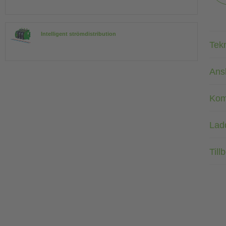
Intelligent strömdistribution
Tek
Ans
Kom
Lad
Till