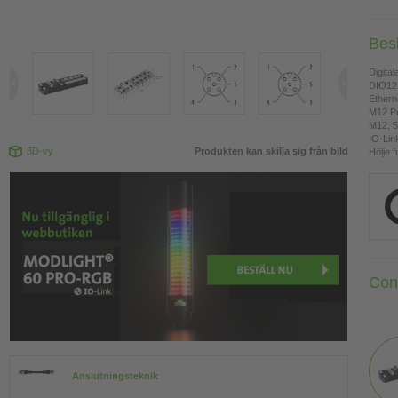
Bes
Digita
DIO12 
Ethern
M12 Po
M12, 5
IO-Lin
3D-vy
Produkten kan skilja sig från bild
Hölje f
Con
Anslutningsteknik