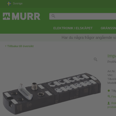
Sverige
ELEKTRONIK I ELSKÅPET
GRÄNSSN
Har du några frågor angående v
‹
Tillbaka till översikt
Imp
Profi
Art.Nr.
Vikt:
Tillve
Modell
Till
Fin
Re
produk