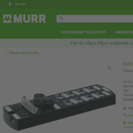
Sverige
ELEKTRONIK I ELSKÅPET
GRÄNSSN
Har du några frågor angående v
‹
Tillbaka till översikt
IMP
Etherc
Art.Nr.
Altern
Vikt:
Tillve
Modell
Till
Fin
Re
produk