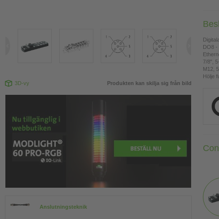
Bes
Digita
DO8 - 
Ethern
7/8", 5
M12, 5
Hölje f
3D-vy
Produkten kan skilja sig från bild
Con
Anslutningsteknik