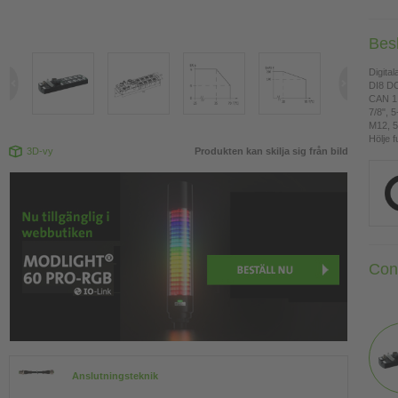
Bes
Digita
DI8 DO
CAN 1 
7/8", 5
M12, 5
Hölje f
3D-vy
Produkten kan skilja sig från bild
Con
Anslutningsteknik