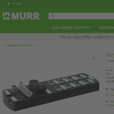
Sverige
ELEKTRONIK I ELSKÅPET
GRÄNSSN
Har du några frågor angående v
‹
Tillbaka till översikt
IMP
CANope
Art.Nr.
Vikt:
Tillve
Modell
Till
Fin
Re
produk