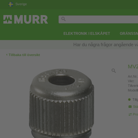
Sverige
ELEKTRONIK I ELSKÅPET
GRÄNSSN
Har du några frågor angående v
‹
Tillbaka till översikt
MV
Art.Nr.
Vikt:
Tillve
Modell
Till
Stä
Pro