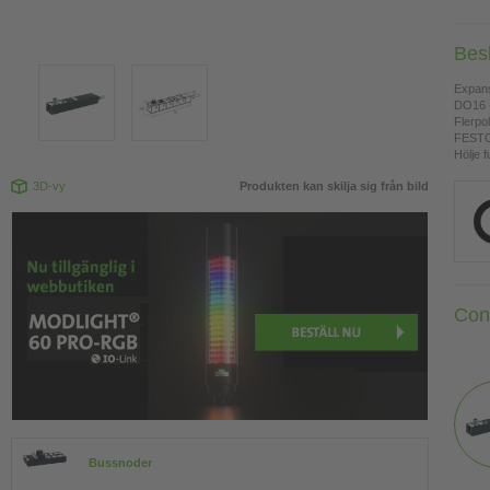
Bes
Expan
DO16 -
Flerpol
FESTO
Hölje f
3D-vy
Produkten kan skilja sig från bild
Con
Bussnoder