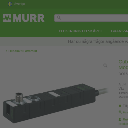
Sverige
ELEKTRONIK I ELSKÅPET
GRÄNSSN
Har du några frågor angående v
‹
Tillbaka till översikt
Cub
Mod
DO16,
Art.Nr.
Vikt:
Tillve
Modell
Till
Fin
Re
produk