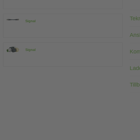
Tek
Signal
Ans
Signal
Kom
Lad
Till