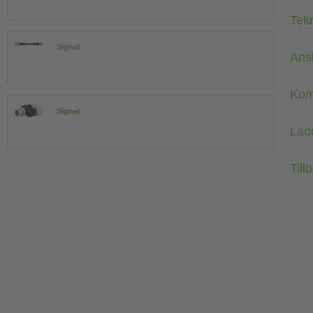
Tek
Signal
Ans
Kom
Signal
Lad
Till