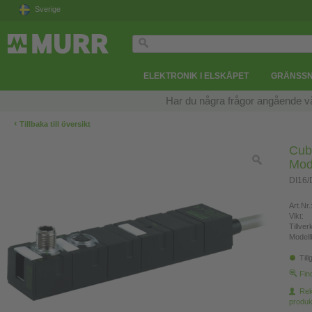
Sverige
ELEKTRONIK I ELSKÅPET
GRÄNSSN
Har du några frågor angående v
‹
Tillbaka till översikt
Cub
Mod
DI16/
Art.Nr.
Vikt:
Tillve
Modell
Till
Fin
Re
produk