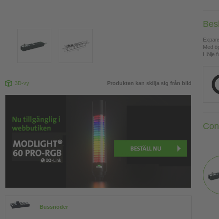
Bes
Expan
Med ö
Hölje f
3D-vy
Produkten kan skilja sig från bild
Con
Bussnoder