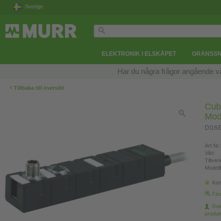
Sverige
ELEKTRONIK I ELSKÅPET
GRÄNSSN
Har du några frågor angående v
‹
Tillbaka till översikt
Cub
Mod
DI16/
Art.Nr.
Vikt:
Tillve
Modell
Kon
Fin
Re
produk