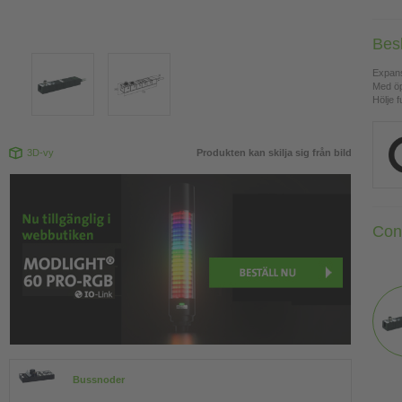
Bes
Expan
Med ö
Hölje f
3D-vy
Produkten kan skilja sig från bild
Con
Bussnoder