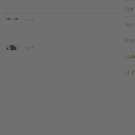
Tek
Signal
Ans
Kom
Signal
Lad
Till