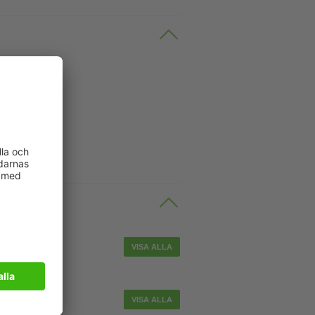
tuator cable
VISA ALLA
ble
VISA ALLA