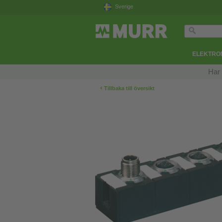
Sverige
ELEKTRON
Har 
‹
Tillbaka till översikt