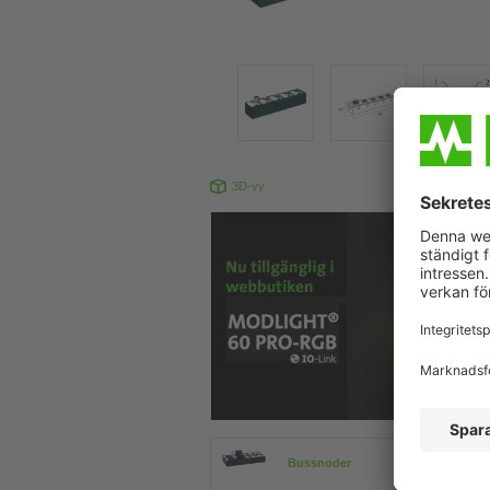
3D-vy
Produkten
Bussnoder