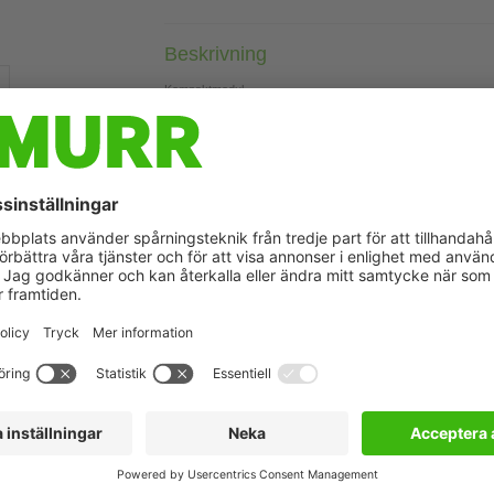
Beskrivning
Kompaktmodul
AO4 - (C) 4× M12 (U)
Spänning
Hölje fullständigt ingjutet.
24 V DC (EN 61131-2), via systemanslutning (max. 4 A)
 kan skilja sig från bild
Connect Product
Sensor-ac
System ca