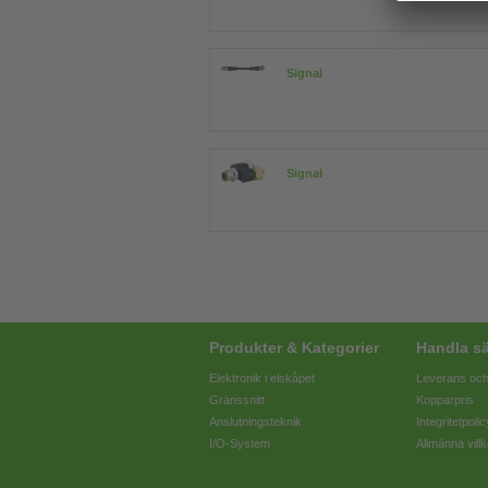
Signal
Signal
Produkter & Kategorier
Handla sä
Elektronik i elskåpet
Leverans och
Gränssnitt
Kopparpris
Anslutningsteknik
Integritetpolic
I/O-System
Allmänna villk