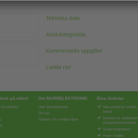
Tekniska data
Anslutningsdata
Kommersiella uppgifter
Ladda ner
kert på nätet!
Om MURRELEKTRONIK
Dina fördelar
 försändelse
Über Murrelektronik
Hitta produkter snabbt
enkelt
Om oss
Databas för nedladdnin
y
Tjänster och vanliga frågor
produktdokumentation
or
Skapa projektlistor
Priser i realtid