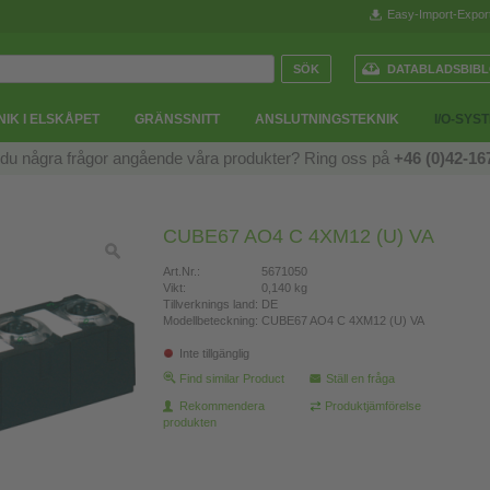
Easy-Import-Expor
DATABLADSBIB
IK I ELSKÅPET
GRÄNSSNITT
ANSLUTNINGSTEKNIK
I/O-SYS
du några frågor angående våra produkter? Ring oss på
+46 (0)42-16
CUBE67 AO4 C 4XM12 (U) VA
Art.Nr.:
5671050
Vikt:
0,140 kg
Tillverknings land:
DE
Modellbeteckning:
CUBE67 AO4 C 4XM12 (U) VA
Inte tillgänglig
Find similar Product
Ställ en fråga
Rekommendera
Produktjämförelse
produkten