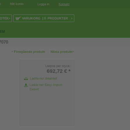
t
Mitt konto
Logga in
Kontakt
›
›
LOTEK
VARUKORG | 0 PRODUKTER
TEM
7070
‹
›
Föregående produkt
Nästa produkt
Listpris per styck:
692,72 €
*
Ladda ner datablad
Ladda ner Easy-Import-
Export