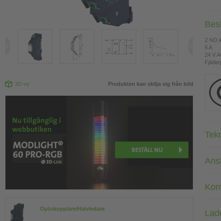
Bes
2 NO k
6 A
24 V 
Fjäderp
3D-vy
Produkten kan skilja sig från bild
Tek
Ans
Kom
Optokopplare/Halvledare
Lad