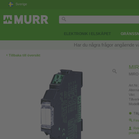
Sverige
ELEKTRONIK I ELSKÅPET
GRÄNSSN
Har du några frågor angående v
‹
Tillbaka till översikt
MIR
MIRO
Art.Nr.
Altern
Vikt:
Tillve
Modell
Till
Fin
Re
produk