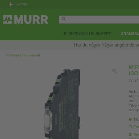
Sverige
ELEKTRONIK I ELSKÅPET
GRÄNSSN
Har du några frågor angående v
‹
Tillbaka till översikt
MIR
ISO
IN: 2
Art.Nr.
Altern
Vikt:
Tillve
Modell
Till
Fin
Re