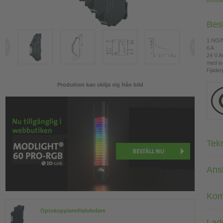
produk
Bes
1 NO/
6 A
24 V 
med is
Fjäderp
Produkten kan skilja sig från bild
Tek
Ans
Kom
Optokopplare/Halvledare
Lad