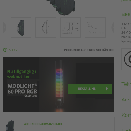
produk
Bes
1 NO k
6 A
24 V 
med lö
Fjäderp
3D-vy
Produkten kan skilja sig från bild
Tek
Ans
Kom
Optokopplare/Halvledare
Lad