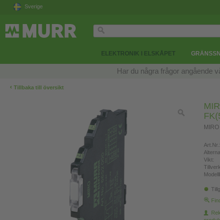
Sverige
ELEKTRONIK I ELSKÅPET
GRÄNSSN
Har du några frågor angående v
‹
Tillbaka till översikt
MIR
FK(
MIRO
Art.Nr.
Altern
Vikt:
Tillve
Modell
Till
Fin
Re