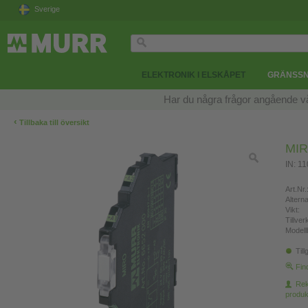
Sverige
ELEKTRONIK I ELSKÅPET
GRÄNSSN
Har du några frågor angående v
‹
Tillbaka till översikt
MIR
IN: 1
Art.Nr.
Altern
Vikt:
Tillve
Modell
Till
Fin
Re
produk