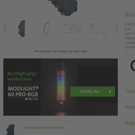
Bes
1 NO/
6 A
110 V
Fjäderp
Guldpl
egensk
Produkten kan skilja sig från bild
Tek
Ans
Kom
Optokopplare/Halvledare