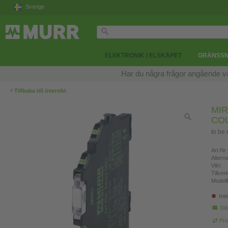
Sverige
ELEKTRONIK I ELSKÅPET
GRÄNSSN
Har du några frågor angående v
‹
Tillbaka till översikt
MIR
CO
to be
Art.Nr.
Altern
Vikt:
Tillve
Modell
Inte
Stä
Pro