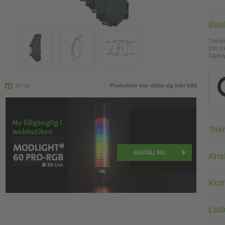
Bes
Transi
230 V
Fjäderp
3D-vy
Produkten kan skilja sig från bild
Tek
Ans
Kom
Lad