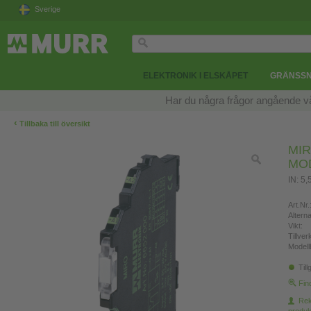
Sverige
ELEKTRONIK I ELSKÅPET
GRÄNSSN
Har du några frågor angående v
‹
Tillbaka till översikt
MIR
MO
IN: 5
Art.Nr.
Altern
Vikt:
Tillve
Modell
Till
Fin
Re