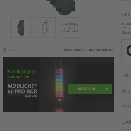
produk
Bes
Transi
5 V D
Fjäderp
3D-vy
Produkten kan skilja sig från bild
Tek
Ans
Kom
Lad