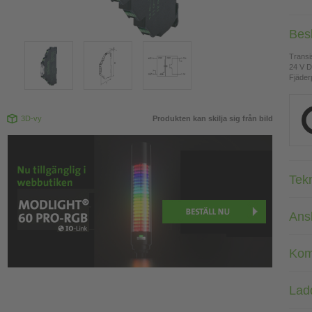
Bes
Transi
24 V 
Fjäderp
3D-vy
Produkten kan skilja sig från bild
Tek
Ans
Kom
Lad