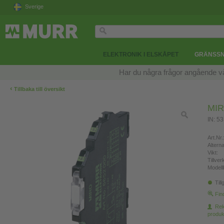
Sverige
ELEKTRONIK I ELSKÅPET
GRÄNSSN
Har du några frågor angående v
‹
Tillbaka till översikt
MIR
IN: 5
Art.Nr.
Altern
Vikt:
Tillve
Modell
Till
Fin
Re
produk