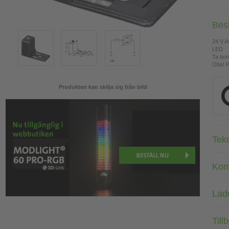
Bes
24 V 
LED
Ta bor
Obs! P
Produkten kan skilja sig från bild
Tek
Kom
Lad
Till