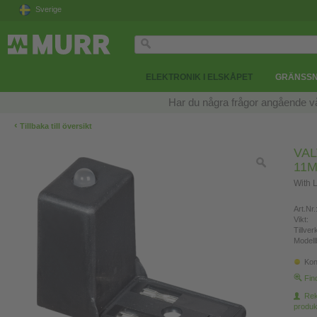
Sverige
ELEKTRONIK I ELSKÅPET
GRÄNSSN
Har du några frågor angående v
‹
Tillbaka till översikt
VAL
11
With 
Art.Nr.
Vikt:
Tillve
Modell
Kon
Fin
Re
produk