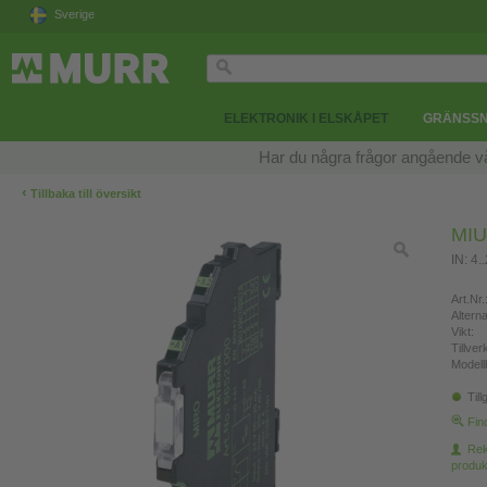
Sverige
ELEKTRONIK I ELSKÅPET
GRÄNSSN
Har du några frågor angående v
‹
Tillbaka till översikt
MI
IN: 4.
Art.Nr.
Altern
Vikt:
Tillve
Modell
Till
Fin
Re
produk