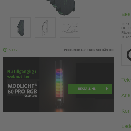
Bes
INPUT:
OUTPU
Fjäderp
In- oc
3D-vy
Produkten kan skilja sig från bild
Tek
Ans
Kom
Lad